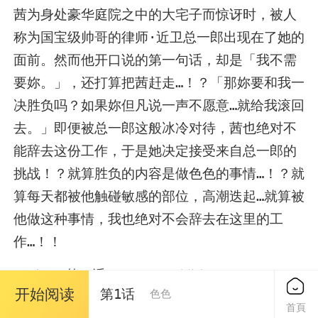
茜为身处豪华庭院之中的大宅子而惊讶时，被人
称为国宝级帅哥的律师·近卫总一郎出现在了她的
面前。然而他开口说的第一句话，却是「我不需
要妳。」，还打算把茜赶走…！？「那妳要和我一
决胜负吗？如果妳但凡说一声不愿意…就给我滚回
去。」即便被总一郎这般冰冷对待，茜也绝对不
能辞去这份工作，于是她决定接受来自总一郎的
挑战！？就算胜负的内容是做色色的事情…！？就
算每天都被他触碰敏感的部位，高潮迭起…就算被
他做这种事情，我也绝对不会辞去在这里的工
作…！！
第20话
已更新到：
|
周五更 |
連載中
开始阅读
第1话
色色
作者：Yoigarashi
首頁